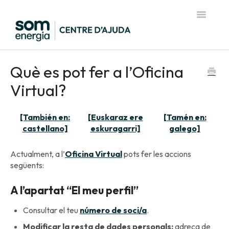
Toggle
Navigatio
Pàgina d'inici del Centre d'Ajuda
Què es pot fer a l’Oficina
Virtual?
[También en:
[Euskaraz ere
[Tamén en:
castellano]
eskuragarri]
galego]
Actualment, a l’
Oficina Virtual
pots fer les accions
següents:
A l’apartat “El meu perfil”
Consultar el teu
número de soci/a
.
Modificar la resta de dades personals:
adreça de