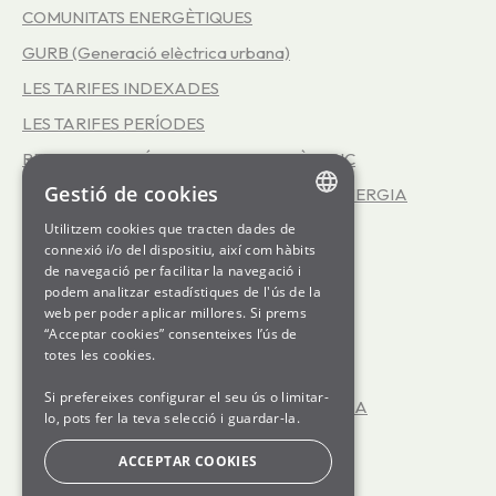
COMUNITATS ENERGÈTIQUES
GURB (Generació elèctrica urbana)
LES TARIFES INDEXADES
LES TARIFES PERÍODES
REPRESENTACIÓ EN EL MERCAT ELÈCTRIC
Gestió de cookies
EFICIÈNCIA ENERGÈTICA - SERVEI INFOENERGIA
LA COOPERATIVA SOM ENERGIA
Utilitzem cookies que tracten dades de
ENGLISH
connexió i/o del dispositiu, així com hàbits
LES TARIFES 3.0TD
de navegació per facilitar la navegació i
SPANISH
podem analitzar estadístiques de l'ús de la
LES TARIFES D'ALTA TENSIÓ
web per poder aplicar millores. Si prems
GL
“Acceptar cookies” consenteixes l’ús de
GENERATION kWh
BASQUE
totes les cookies.
JA TINC LA LLUM CONTRACTADA
Si prefereixes configurar el seu ús o limitar-
ENCARA NO TINC LA LLUM CONTRACTADA
lo, pots fer la teva selecció i guardar-la.
OFICINA VIRTUAL
ACCEPTAR COOKIES
FUNCIONAMENT DEL MERCAT ELÈCTRIC