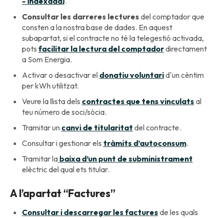
- indexada)
.
Consultar les darreres lectures
del comptador que
consten a la nostra base de dades. En aquest
subapartat, si el contracte no té la telegestió activada,
pots
facilitar la lectura del comptador
directament
a Som Energia.
Activar o desactivar el
donatiu voluntari
d'un cèntim
per kWh utilitzat.
Veure la llista dels
contractes que tens vinculats
al
teu número de soci/sòcia.
Tramitar un
canvi de titularitat
del contracte.
Consultar i gestionar els
tràmits d’autoconsum
.
Tramitar la
baixa d’un punt de subministrament
elèctric del qual ets titular.
A l’apartat “Factures”
Consultar i descarregar les factures
de les quals