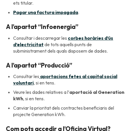
ets titular.
Pagar una factura impagada
.
A l’apartat “Infoenergia”
Consultar i descarregar les
corbes horàries d’ús
d’electricitat
de tots aquells punts de
subministrament dels quals disposem de dades.
A l’apartat “Producció”
Consultar les
aportacions fetes al capital social
voluntari
, si en tens.
Veure les dades relatives a l’
aportació al Generation
kWh
, si en tens.
Canviar la prioritat dels contractes beneficiaris del
projecte Generation kWh.
Com pots accedir a l’Oficina Virtual?