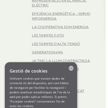
REPRESENTACIÓ EN EL MERCAT
ELÈCTRIC
EFICIÈNCIA ENERGÈTICA - SERVEI
INFOENERGIA
LA COOPERATIVA SOM ENERGIA
LES TARIFES 3.0TD
LES TARIFES D'ALTA TENSIÓ
GENERATION kWh
JA TINC LA LLUM CONTRACTADA
ENCARA NO TINC LA LLUM
Gestió de cookies
CONTRACTADA
Utilitzem cookies que tracten dades de
ENGLISH
OFICINA VIRTUAL
connexió i/o del dispositiu, així com hàbits
de navegació per facilitar la navegació i
SPANISH
FUNCIONAMENT DEL MERCAT
podem analitzar estadístiques de l'ús de la
ELÈCTRIC
web per poder aplicar millores. Si prems
GL
“Acceptar cookies” consenteixes l’ús de
BASQUE
totes les cookies.