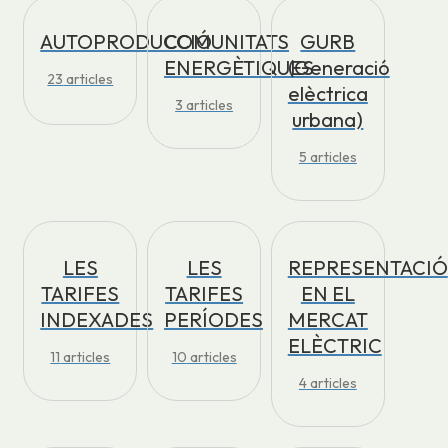
AUTOPRODUCCIÓ
COMUNITATS
GURB
ENERGÈTIQUES
(Generació
23
articles
elèctrica
3
articles
urbana)
5
articles
LES
LES
REPRESENTACIÓ
TARIFES
TARIFES
EN EL
INDEXADES
PERÍODES
MERCAT
ELÈCTRIC
11
articles
10
articles
4
articles