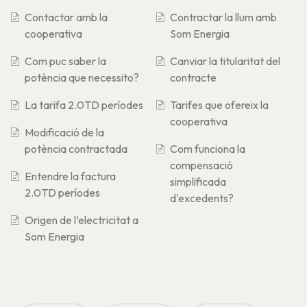
Contactar amb la
Contractar la llum amb
cooperativa
Som Energia
Com puc saber la
Canviar la titularitat del
potència que necessito?
contracte
La tarifa 2.0TD períodes
Tarifes que ofereix la
cooperativa
Modificació de la
potència contractada
Com funciona la
compensació
Entendre la factura
simplificada
2.0TD períodes
d'excedents?
Origen de l’electricitat a
Som Energia