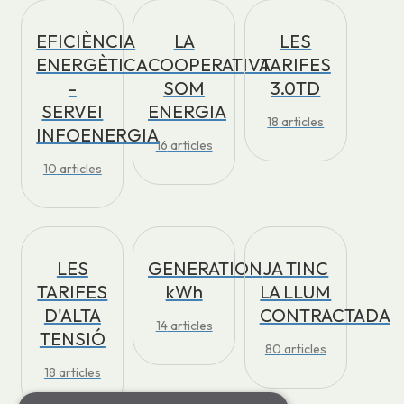
EFICIÈNCIA
LA
LES
ENERGÈTICA
COOPERATIVA
TARIFES
-
SOM
3.0TD
SERVEI
ENERGIA
18
articles
INFOENERGIA
16
articles
10
articles
LES
GENERATION
JA TINC
TARIFES
kWh
LA LLUM
D'ALTA
CONTRACTADA
14
articles
TENSIÓ
80
articles
18
articles