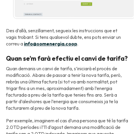
Des d’allà, senzillament, segueix les instruccions que et
vagis trobant. Si tens qualsevol dubte, ens pots enviar un
correu a
info@somenergia.coop
.
Quan se’m farà efectiu el canvi de tarifa?
Quan demanis un canvi de tarifa, s’iniciarà el procés de
modificació. Abans de passar a tenir la nova tarifa, però,
rebràs una última factura (si tot va amb normalitat, pot
trigar fins a un mes, aproximadament) amb l’energia
facturada a preu de la tarifa que tenies fins ara. Serà a
partir d’aleshores que l’energia que consumeixis ja te la
facturarem al preu de la nova tarifa.
Per exemple, imaginem el cas d’una persona que té la tarifa
2.0TD períodes i l’11 d’agost demana una modificació de
tarifa cap a 2.0TD indexada. Imaginem que aquesta