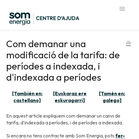
Toggle
Navigatio
Pàgina d'inici del Centre d'Ajuda
Com demanar una
modificació de la tarifa: de
períodes a indexada, i
d'indexada a períodes
[También en:
[Euskaraz ere
[Tamén en:
castellano]
eskuragarri]
galego]
En aquest article expliquem com demanar un canvi de
tarifa, d’indexada a períodes, i de períodes a indexada.
Si encara no tens contracte amb Som Energia, pots
fer-