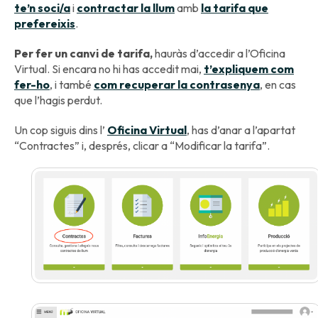
te’n soci/a
i
contractar la llum
amb
la tarifa que
prefereixis
.
Per fer un canvi de tarifa,
hauràs d’accedir a l’Oficina
Virtual. Si encara no hi has accedit mai,
t’expliquem com
fer-ho
, i també
com recuperar la contrasenya
, en cas
que l’hagis perdut.
Un cop siguis dins l’
Oficina Virtual
, has d’anar a l’apartat
“Contractes” i, després, clicar a “Modificar la tarifa”.