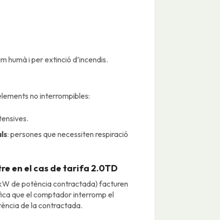
 humà i per extinció d’incendis.
lements no interrompibles:
tensives.
ls
: persones que necessiten respiració
re en el cas de tarifa 2.0TD
5 kW de potència contractada) facturen
ifica que el comptador interromp el
tència de la contractada.