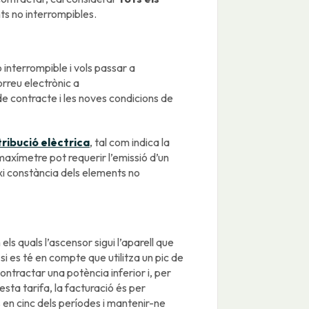
ts no interrompibles.
interrompible i vols passar a
rreu electrònic a
de contracte i les noves condicions de
tribució elèctrica
, tal com indica la
 maxímetre pot requerir l’emissió d’un
xi constància dels elements no
els quals l’ascensor sigui l’aparell que
 si es té en compte que utilitza un pic de
ntractar una potència inferior i, per
esta tarifa, la facturació és per
en cinc dels períodes i mantenir-ne