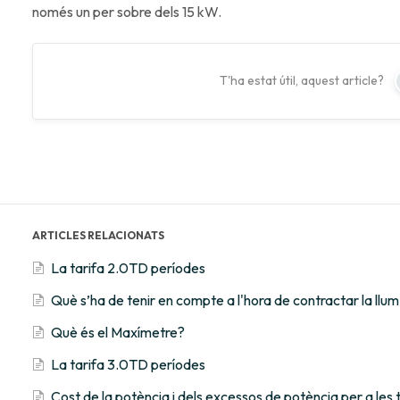
només un per sobre dels 15 kW.
T'ha estat útil, aquest article?
ARTICLES RELACIONATS
La tarifa 2.0TD períodes
Què s’ha de tenir en compte a l'hora de contractar la llu
Què és el Maxímetre?
La tarifa 3.0TD períodes
Cost de la potència i dels excessos de potència per a les