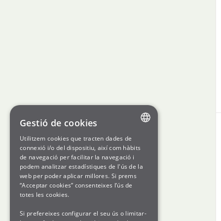
Gestió de cookies
Utilitzem cookies que tracten dades de
ENGLISH
connexió i/o del dispositiu, així com hàbits
de navegació per facilitar la navegació i
SPANISH
podem analitzar estadístiques de l'ús de la
web per poder aplicar millores. Si prems
GL
“Acceptar cookies” consenteixes l’ús de
BASQUE
totes les cookies.
Si prefereixes configurar el seu ús o limitar-