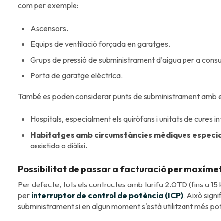
com per exemple:
Ascensors.
Equips de ventilació forçada en garatges.
Grups de pressió de subministrament d’aigua per a consum
Porta de garatge elèctrica.
També es poden considerar punts de subministrament amb e
Hospitals, especialment els quiròfans i unitats de cures in
Habitatges amb circumstàncies mèdiques especia
assistida o diàlisi.
Possibilitat de passar a facturació per maxímet
Per defecte, tots els contractes amb tarifa 2.0TD (fins a 1
per
interruptor de control de potència (ICP)
. Això sign
subministrament si en algun moment s'està utilitzant més po