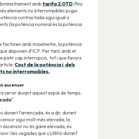
subministrament amb
tarifa 2.0TD
(fins
més elements no interrompibles pugui
otència contractada sigui igual o
nts (la potència nominal és la potència
ue facturen amb maxímetre, la potència
 que disposen d’ICP. Per tant, amb el
atir cap interrupció, tot i que llavors
rticle:
Cost de la potència i dels
ts no interrompibles.
’un ascensor
ta servir durant aquest espai de temps.
tzada
".
s durant l’arrencada, és a dir, durant
scensor sigui molt més elevada, la
un ascensor no és gaire elevada, és
or i les vegades que s’utilitzi durant