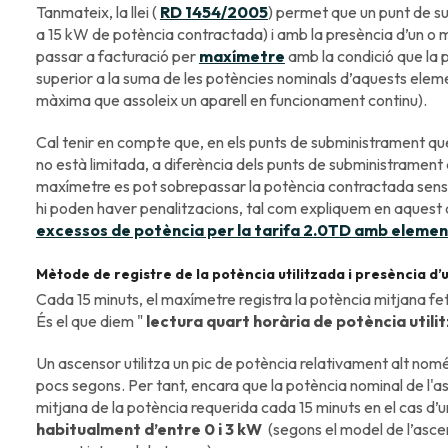
Tanmateix, la llei (
RD 1454/2005
) permet que un punt de 
a 15 kW de potència contractada) i amb la presència d’un o 
passar a facturació per
maxímetre
amb la condició que la p
superior a la suma de les potències nominals d’aquests eleme
màxima que assoleix un aparell en funcionament continu).
Cal tenir en compte que, en els punts de subministrament q
no està limitada, a diferència dels punts de subministrament
maxímetre es pot sobrepassar la potència contractada sense p
hi poden haver penalitzacions, tal com expliquem en aquest a
excessos de potència per la tarifa 2.0TD amb elemen
Mètode de registre de la potència utilitzada i presència d
Cada 15 minuts, el maxímetre registra la potència mitjana fe
És el que diem "
lectura
quart horària de potència utili
Un ascensor utilitza un pic de potència relativament alt nomé
pocs segons. Per tant, encara que la potència nominal de l'a
mitjana de la potència requerida cada 15 minuts en el cas d’
habitualment d’entre 0 i 3 kW
(segons el model de l’ascens