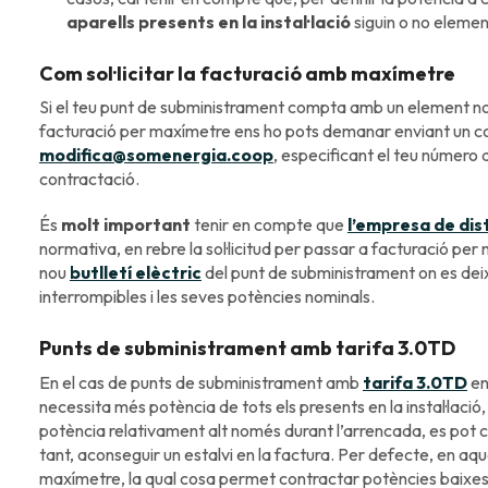
aparells presents en la instal·lació
siguin o no elemen
Com sol·licitar la facturació amb maxímetre
Si el teu punt de subministrament compta amb un element no 
facturació per maxímetre ens ho pots demanar enviant un co
modifica@somenergia.coop
, especificant el teu número 
contractació.
És
molt important
tenir en compte que
l’empresa de dis
normativa, en rebre la sol·licitud per passar a facturació per
nou
butlletí elèctric
del punt de subministrament on es dei
interrompibles i les seves potències nominals.
Punts de subministrament amb tarifa 3.0TD
En el cas de punts de subministrament amb
tarifa 3.0TD
en 
necessita més potència de tots els presents en la instal·lació,
potència relativament alt només durant l’arrencada, es pot co
tant, aconseguir un estalvi en la factura. Per defecte, en aqu
maxímetre, la qual cosa permet contractar potències baixes 