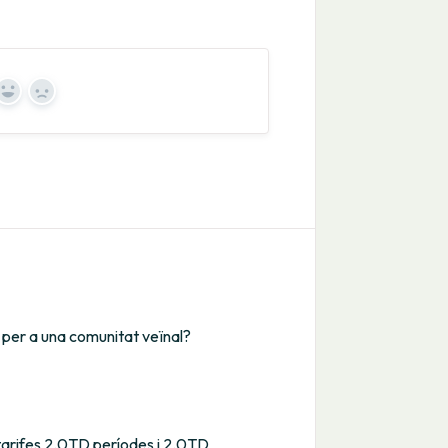
Yes
No
m per a una comunitat veïnal?
 tarifes 2.0TD períodes i 2.0TD