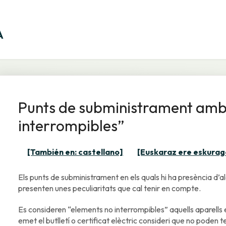
Punts de subministrament amb
interrompibles”
[También en: castellano]
[Euskaraz ere eskurag
Els punts de subministrament en els quals hi ha presència d’a
presenten unes peculiaritats que cal tenir en compte.
Es consideren “elements no interrompibles” aquells aparells e
emet el butlletí o certificat elèctric consideri que no poden te