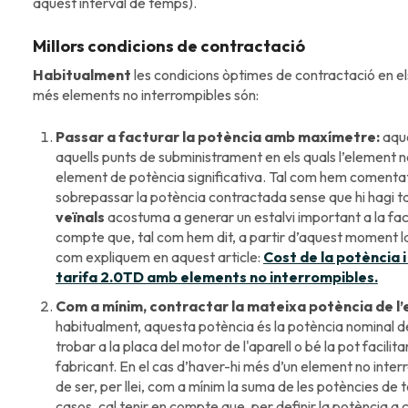
aquest interval de temps).
Millors condicions de contractació
Habitualment
les condicions òptimes de contractació en els 
més elements no interrompibles són:
Passar a facturar la potència amb maxímetre:
aque
aquells punts de subministrament en els quals l’element n
element de potència significativa. Tal com hem comenta
sobrepassar la potència contractada sense que hi hagi tal
veïnals
acostuma a generar un estalvi important a la fact
compte que, tal com hem dit, a partir d’aquest moment la 
com expliquem en aquest article:
Cost de la potència 
tarifa 2.0TD amb elements no interrompibles.
Com a mínim, contractar la mateixa potència de l’
habitualment, aquesta potència és la potència nominal d
trobar a la placa del motor de l'aparell o bé la pot facil
fabricant. En el cas d’haver-hi més d’un element no inter
de ser, per llei, com a mínim la suma de les potències de 
casos, cal tenir en compte que, per definir la potència a 