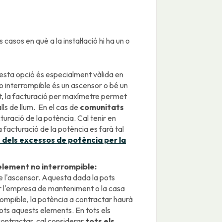
casos en què a la instal·lació hi ha un o
sta opció és especialment vàlida en
o interrompible és un ascensor o bé un
t, la facturació per maxímetre permet
ls de llum. En el cas de
comunitats
uració de la potència. Cal tenir en
facturació de la potència es farà tal
i dels excessos de potència per la
element no interrompible:
e l'ascensor. Aquesta dada la pots
itar l'empresa de manteniment o la casa
rompible, la potència a contractar haurà
tots aquests elements. En tots els
contractar, cal considerar
tots els