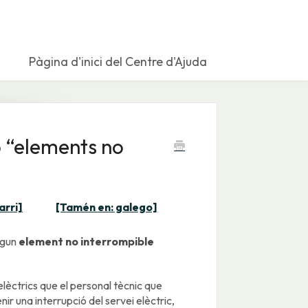
Pàgina d'inici del Centre d'Ajuda
 “elements no
arri]
[Tamén en: galego]
lgun
element no interrompible
lèctrics que el personal tècnic que
nir una interrupció del servei elèctric,