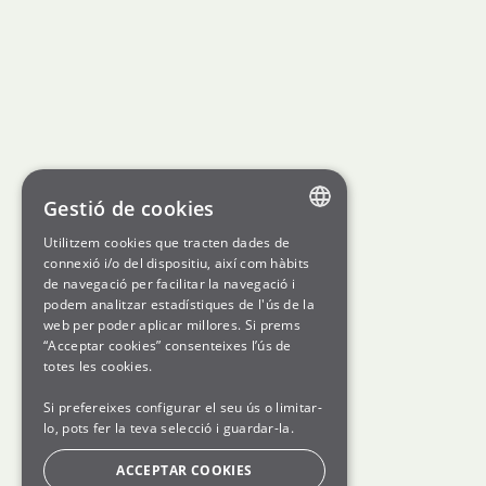
Gestió de cookies
Utilitzem cookies que tracten dades de
ENGLISH
connexió i/o del dispositiu, així com hàbits
de navegació per facilitar la navegació i
SPANISH
podem analitzar estadístiques de l'ús de la
web per poder aplicar millores. Si prems
GL
“Acceptar cookies” consenteixes l’ús de
BASQUE
totes les cookies.
Si prefereixes configurar el seu ús o limitar-
lo, pots fer la teva selecció i guardar-la.
ACCEPTAR COOKIES