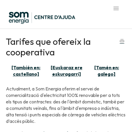
Toggle
Navigatio
Pàgina d'inici del Centre d'Ajuda
Tarifes que ofereix la
cooperativa
[También en:
[Euskaraz ere
[Tamén en:
castellano]
eskuragarri]
galego]
Actualment, a Som Energia oferim el servei de
comercialització d'electricitat 100% renovable per a tots
els tipus de contractes: des de l'àmbit domèstic, també per
a comunitats veïnals, fins a l'àmbit d'empresa o indústria,
alta tensió i punts especials de càrrega de vehicles elèctrics
d’accés públic.