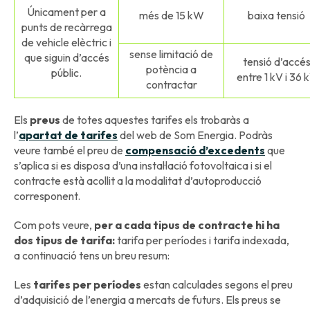
Únicament per a
més de 15 kW
baixa tensió
punts de recàrrega
de vehicle elèctric i
sense limitació de
que siguin d’accés
tensió d’accé
potència a
públic.
entre 1 kV i 36 
contractar
Els
preus
de totes aquestes tarifes els trobaràs a
l’
apartat de tarifes
del web de Som Energia. Podràs
veure també el preu de
compensació d’excedents
que
s’aplica si es disposa d’una instal·lació fotovoltaica i si el
contracte està acollit a la modalitat d’autoproducció
corresponent.
Com pots veure,
per a cada tipus de contracte hi ha
dos tipus de tarifa:
tarifa per períodes i tarifa indexada,
a continuació tens un breu resum:
Les
tarifes per períodes
estan calculades segons el preu
d’adquisició de l’energia a mercats de futurs. Els preus se