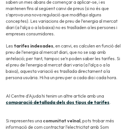
saben un mes abans de començar a aplicar-se, i es
mantenen fins al següent canvi de preus (si no és que
s’aprova una nova regulació que modifiqui alguns
conceptes). Les variacions de preu de l’energia al mercat
diari (a l’alça o a la baixa) no es traslladen a les persones i
empreses consumidores.
Les
tarifes indexades
, en canvi, es calculen en funció del
preu de l’energia al mercat diari, que no se sap amb
antelació; per tant, tampoc se’n poden saber les tarifes. Si
el preu de l’energia al mercat diari varia (a l’alça o a la
baixa), aquesta variació es trasllada directament a la
persona usuària. Hi ha un preu per a cada dia i cada hora.
Al Centre d’Ajuda hi tenim un altre article amb una
comparació detallada dels dos tipus de tarifes
.
Si representes una
comunitat veïnal
, pots trobar més
informació de com contractar l’electricitat amb Som