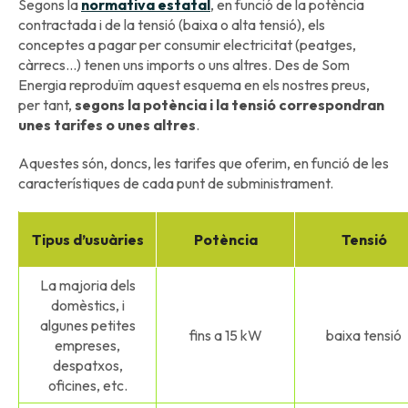
Segons la
normativa estatal
, en funció de la potència
contractada i de la tensió (baixa o alta tensió), els
conceptes a pagar per consumir electricitat (peatges,
càrrecs...) tenen uns imports o uns altres. Des de Som
Energia reproduïm aquest esquema en els nostres preus,
per tant,
segons la potència i la tensió correspondran
unes tarifes o unes altres
.
Aquestes són, doncs, les tarifes que oferim, en funció de les
característiques de cada punt de subministrament.
Tipus d’usuàries
Potència
Tensió
La majoria dels
domèstics, i
algunes petites
fins a 15 kW
baixa tensió
empreses,
despatxos,
oficines, etc.