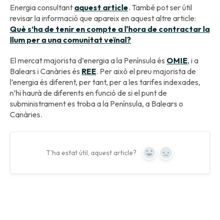
Energia consultant
aquest article
. També pot ser útil
revisar la informació que apareix en aquest altre article:
Què s’ha de tenir en compte a l'hora de contractar la
llum per a una comunitat veïnal?
El mercat majorista d’energia a la Península és
OMIE
, i a
Balears i Canàries és
REE
. Per això el preu majorista de
l’energia és diferent, per tant, per a les tarifes indexades,
n’hi haurà de diferents en funció de si el punt de
subministrament es troba a la Península, a Balears o
Canàries.
T'ha estat útil, aquest article?
Yes
No