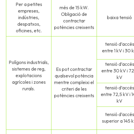
Per a petites
més de 15 kW.
empreses,
Obligació de
indústries,
baixa tensió
contractar
despatxos,
potències creixents
oficines, etc.
tensió d’accé
entre 1 kV i 30 
Polígons industrials,
tensió d’accé
sistemes de reg,
Es pot contractar
entre 30 kV i 72
explotacions
qualsevol potència
kV
agrícoles i zones
mentre compleixi el
tensió d’accé
rurals.
criteri de les
entre 72,5 kV i 
potències creixents
kV
tensió d’accé
superior a 145 