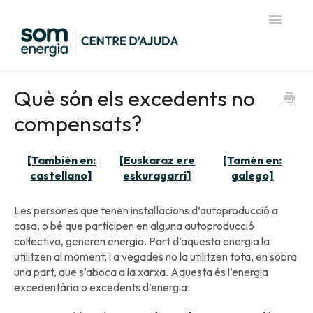
Toggle
Navigatio
Pàgina d'inici del Centre d'Ajuda
Què són els excedents no
compensats?
[También en:
[Euskaraz ere
[Tamén en:
castellano]
eskuragarri]
galego]
Les persones que tenen instal·lacions d’autoproducció a
casa, o bé que participen en alguna autoproducció
col·lectiva, generen energia. Part d’aquesta energia la
utilitzen al moment, i a vegades no la utilitzen tota, en sobra
una part, que s’aboca a la xarxa. Aquesta és l’energia
excedentària o excedents d’energia.