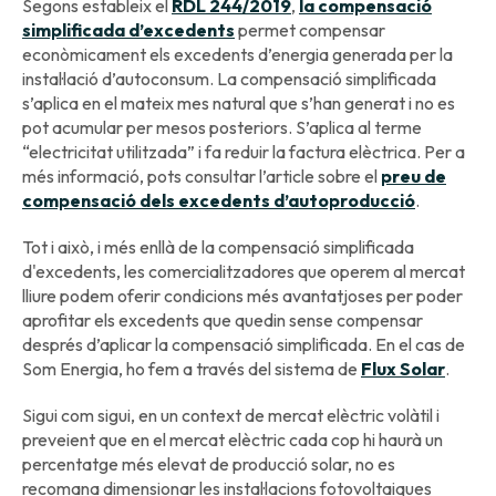
Segons estableix el
RDL 244/2019
,
la compensació
simplificada d’excedents
permet compensar
econòmicament els excedents d’energia generada per la
instal·lació d’autoconsum. La compensació simplificada
s’aplica en el mateix mes natural que s’han generat i no es
pot acumular per mesos posteriors. S’aplica al terme
“electricitat utilitzada” i fa reduir la factura elèctrica. Per a
més informació, pots consultar l’article sobre el
preu de
compensació dels excedents d’autoproducció
.
Tot i això, i més enllà de la compensació simplificada
d'excedents, les comercialitzadores que operem al mercat
lliure podem oferir condicions més avantatjoses per poder
aprofitar els excedents que quedin sense compensar
després d’aplicar la compensació simplificada. En el cas de
Som Energia, ho fem a través del sistema de
Flux Solar
.
Sigui com sigui, en un context de mercat elèctric volàtil i
preveient que en el mercat elèctric cada cop hi haurà un
percentatge més elevat de producció solar, no es
recomana dimensionar les instal·lacions fotovoltaiques