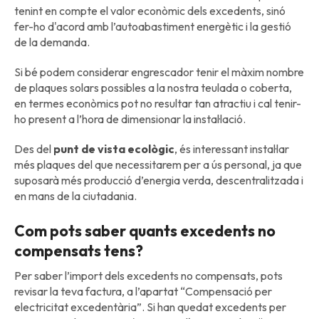
tenint en compte el valor econòmic dels excedents, sinó
fer-ho d'acord amb l’autoabastiment energètic i la gestió
de la demanda.
Si bé podem considerar engrescador tenir el màxim nombre
de plaques solars possibles a la nostra teulada o coberta,
en termes econòmics pot no resultar tan atractiu i cal tenir-
ho present a l’hora de dimensionar la instal·lació.
Des del
punt de vista ecològic
, és interessant instal·lar
més plaques del que necessitarem per a ús personal, ja que
suposarà més producció d’energia verda, descentralitzada i
en mans de la ciutadania.
Com pots saber quants excedents no
compensats tens?
Per saber l’import dels excedents no compensats, pots
revisar la teva factura, a l’apartat “Compensació per
electricitat excedentària”. Si han quedat excedents per