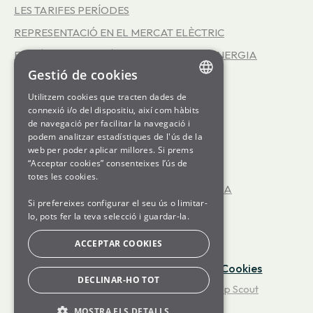
LES TARIFES PERÍODES
REPRESENTACIÓ EN EL MERCAT ELÈCTRIC
EFICIÈNCIA ENERGÈTICA - SERVEI INFOENERGIA
Gestió de cookies
LA COOPERATIVA SOM ENERGIA
Utilitzem cookies que tracten dades de
LES TARIFES 3.0TD
ENGLISH
connexió i/o del dispositiu, així com hàbits
LES TARIFES D'ALTA TENSIÓ
de navegació per facilitar la navegació i
SPANISH
podem analitzar estadístiques de l'ús de la
GENERATION kWh
web per poder aplicar millores. Si prems
GL
“Acceptar cookies” consenteixes l’ús de
JA TINC LA LLUM CONTRACTADA
BASQUE
totes les cookies.
ENCARA NO TINC LA LLUM CONTRACTADA
Si prefereixes configurar el seu ús o limitar-
OFICINA VIRTUAL
lo, pots fer la teva selecció i guardar-la.
FUNCIONAMENT DEL MERCAT ELÈCTRIC
ACCEPTAR COOKIES
Avís Legal
·
Política de Privacitat
·
Cookies
DECLINAR-HO TOT
©
Som Energia
2026.
Powered by
Help Scout
MOSTRA ELS DETALLS