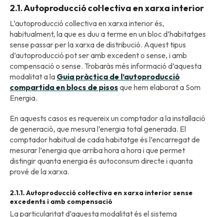
2.1. Autoproducció col·lectiva en xarxa interior
L’autoproducció collectiva en xarxa interior és,
habitualment, la que es duu a terme en un bloc d’habitatges
sense passar per la xarxa de distribució. Aquest tipus
d’autoproducció pot ser amb excedent o sense, i amb
compensació o sense. Trobaràs més informació d’aquesta
modalitat a la
Guia pràctica de l’autoproducció
compartida en blocs de pisos
que hem elaborat a Som
Energia.
En aquests casos es requereix un comptador a la installació
de generació, que mesura l’energia total generada. El
comptador habitual de cada habitatge és l’encarregat de
mesurar l’energia que arriba hora a hora i que permet
distingir quanta energia és autoconsum directe i quanta
prové de la xarxa.
2.1.1. Autoproducció col·lectiva en xarxa interior sense
excedents i amb compensació
La particularitat d’aquesta modalitat és el sistema