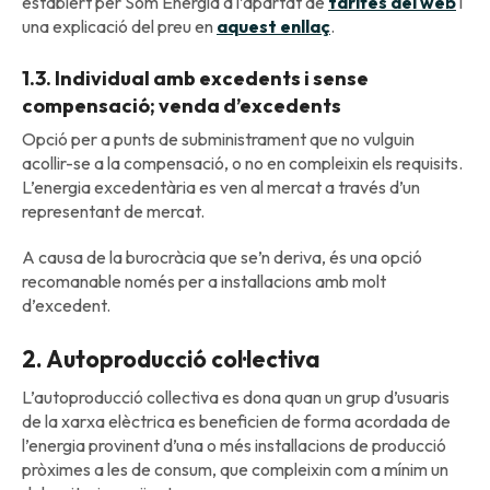
establert per Som Energia a l’apartat de
tarifes del web
i
una explicació del preu en
aquest enllaç
.
1.3. Individual amb excedents i sense
compensació; venda d’excedents
Opció per a punts de subministrament que no vulguin
acollir-se a la compensació, o no en compleixin els requisits.
L’energia excedentària es ven al mercat a través d’un
representant de mercat.
A causa de la burocràcia que se’n deriva, és una opció
recomanable només per a installacions amb molt
d’excedent.
2. Autoproducció col·lectiva
L’autoproducció collectiva es dona quan un grup d’usuaris
de la xarxa elèctrica es beneficien de forma acordada de
l’energia provinent d’una o més installacions de producció
pròximes a les de consum, que compleixin com a mínim un