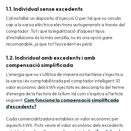
1.1. Individual sense excedents
Cal installar un dispositiu d’injecció 0 per tal que no circulin
cap a la xarxa elèctrica electrons autogenerats a través del
comptador. Tot i que la legalització d’aquest tipus
d’installacions és la més senzilla, no és una opció gaire
recomanable, ja que tot l’excedent es perd.
1.2. Individual amb excedents i amb
compensació simplificada
L’energia que no s’utilitza de manera instantània s’injecta a
la xarxa i és comptabilitzada pel comptador intelligent. El
valor econòmic dels kWh injectats es descompta del terme
d’energia de la factura de la llum tal com s’explica a l’article
següent:
Com funciona la compensació simplificada
d’excedents?
Cada comercialitzadora estableix un valor econòmic per
aquests kWh. Pots veure el valor econòmic dels excedents