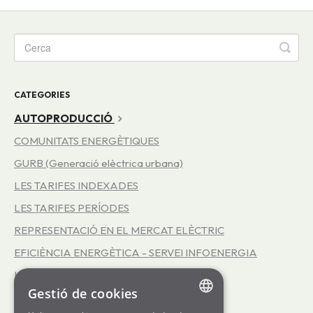
CATEGORIES
AUTOPRODUCCIÓ
COMUNITATS ENERGÈTIQUES
GURB (Generació elèctrica urbana)
LES TARIFES INDEXADES
LES TARIFES PERÍODES
REPRESENTACIÓ EN EL MERCAT ELÈCTRIC
EFICIÈNCIA ENERGÈTICA - SERVEI INFOENERGIA
LA COOPERATIVA SOM ENERGIA
Gestió de cookies
LES TARIFES 3.0TD