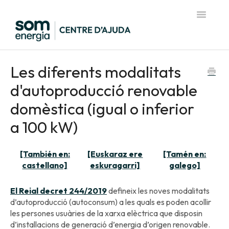
Toggle
Navigatio
Pàgina d'inici del Centre d'Ajuda
Les diferents modalitats
d'autoproducció renovable
domèstica (igual o inferior
a 100 kW)
[También en:
[Euskaraz ere
[Tamén en:
castellano]
eskuragarri]
galego]
El Reial decret 244/2019
defineix les noves modalitats
d’autoproducció (autoconsum) a les quals es poden acollir
les persones usuàries de la xarxa elèctrica que disposin
d’installacions de generació d’energia d’origen renovable.