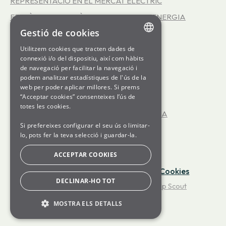
REPRESENTACIÓ EN EL MERCAT ELÈCTRIC
EFICIÈNCIA ENERGÈTICA - SERVEI INFOENERGIA
Gestió de cookies
LA COOPERATIVA SOM ENERGIA
LES TARIFES 3.0TD
Utilitzem cookies que tracten dades de
ENGLISH
connexió i/o del dispositiu, així com hàbits
LES TARIFES D'ALTA TENSIÓ
de navegació per facilitar la navegació i
SPANISH
podem analitzar estadístiques de l'ús de la
GENERATION kWh
web per poder aplicar millores. Si prems
GL
“Acceptar cookies” consenteixes l’ús de
JA TINC LA LLUM CONTRACTADA
BASQUE
totes les cookies.
ENCARA NO TINC LA LLUM CONTRACTADA
Si prefereixes configurar el seu ús o limitar-
OFICINA VIRTUAL
lo, pots fer la teva selecció i guardar-la.
FUNCIONAMENT DEL MERCAT ELÈCTRIC
ACCEPTAR COOKIES
Avís Legal
·
Política de Privacitat
·
Cookies
DECLINAR-HO TOT
©
Som Energia
2026.
Powered by
Help Scout
MOSTRA ELS DETALLS
BÀSIQUES