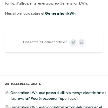
tarifa, i l’altra per a l’energia preu Generation kWh.
Més informació sobre el
Generation kWh
.
T'ha estat útil, aquest article?
Yes
No
ARTICLES RELACIONATS
Generation kWh: què passa si utilitzo menys electricitat de
la prevista? Podré recuperar l'aportació?
Generation kWh: està garantit el retorn dels diners en el