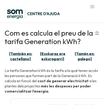
Toggle
Navigatio
Pàgina d'inici del Centre d'Ajuda
Com es calcula el preu de la
tarifa Generation kWh?
[También en:
[Euskaraz ere
[Tamén en:
castellano]
eskuragarri]
galego]
La tarifa Generation kWh és la tarifa a la qual tenen accés
les persones que formen part de la Generació kWh. Es
calcula en funció del
cost de generar electricitat
a les
plantes dels projectes
més les despeses per poder
comercialitzar l’energia.