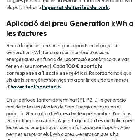
Tingues present que els
preus
de la tarifa Generation kWh
els pots trobar a
l’apartat de tarifes del web
.
Aplicació del preu Generation kWh a
les factures
Recorda que les persones participants en el projecte
Generation kWh tenen un cert nombre d’accions
energètiques, en funció de l’aportació econòmica que van
fer en el seu moment. Cada
100 € aportats
corresponen a 1 acció energètica.
Recorda també que
els drets energètics són vigents a partir dels dotze mesos
d’
haver fet l’aportació
.
En un període tarifari determinat (P1, P2...), la generació
real de totes les plantes de Som Energia incloses en el
projecte Generation kWh, es divideix pel nombre d’accions
energètiques existents. Aquesta quantitat es multiplica per
les accions energètiques que ha fet cada participant. Això
permet estipular els kWh a preu Generation que s’ha