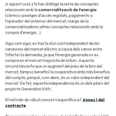
A aquest cost, s’hi han d’afegir la resta de conceptes
relacionats amb la
comercialització de l’energia
(càrrecs i peatges d’accés regulats, pagaments a
l’operador del sistema i del mercat, marge de la
comercialitzadora i altres conceptes relacionats amb la
compra d’energia...).
Sigui com sigui, es tracta d’un cost independent de les
variacions del mercat elèctric a causa dels canvis entre
l’oferta i la demanda, ja que l’energia generada no es
compra en el mercat majorista de la llum. Aquesta
circumstància fa que un augment del preu de la llum del
mercat, tampoc beneficiï la cooperativa amb més beneficis
del compte, perquè, com diem, és un valor independent del
mercat. De fet, aquesta independència és un dels pilars del
projecte Generation kWh.
El mètode de càlcul concret s’especifica a l’
Annex I del
contracte
.