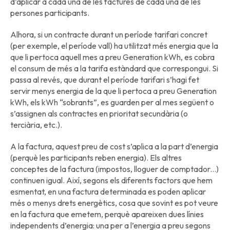
d’aplicar a cada una de les factures de cada una de les
persones participants.
Alhora, si un contracte durant un període tarifari concret
(per exemple, el període vall) ha utilitzat més energia que la
que li pertoca aquell mes a preu Generation kWh, es cobra
el consum de més a la tarifa estàndard que correspongui. Si
passa al revés, que durant el període tarifari s’hagi fet
servir menys energia de la que li pertoca a preu Generation
kWh, els kWh “sobrants”, es guarden per al mes següent o
s’assignen als contractes en prioritat secundària (o
terciària, etc.).
A la factura, aquest preu de cost s’aplica a la part d’energia
(perquè les participants reben energia). Els altres
conceptes de la factura (impostos, lloguer de comptador...)
continuen igual. Així, segons els diferents factors que hem
esmentat, en una factura determinada es poden aplicar
més o menys drets energètics, cosa que sovint es pot veure
en la factura que emetem, perquè apareixen dues línies
independents d’energia: una per a l’energia a preu segons