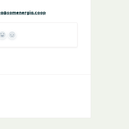
iva@somenergia.coop
Yes
No