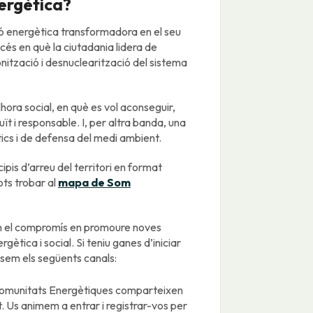
nergètica?
ió energètica transformadora en el seu
cés en què la ciutadania lidera de
ització i desnuclearització del sistema
hora social, en què es vol aconseguir,
t i responsable. I, per altra banda, una
tics i de defensa del medi ambient.
ipis d’arreu del territori en format
ots trobar al
mapa de Som
m el compromís en promoure noves
gètica i social. Si teniu ganes d’iniciar
sem els següents canals:
s Comunitats Energètiques comparteixen
. Us animem a entrar i registrar-vos per