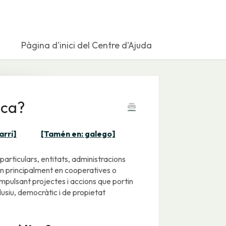
Pàgina d'inici del Centre d'Ajuda
ica?
arri]
[Tamén en: galego]
rticulars, entitats, administracions
zen principalment en cooperatives o
impulsant projectes i accions que portin
usiu, democràtic i de propietat