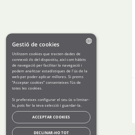
Gestió de cookies
Utilitzem cookies que tracten dades de
ENGLISH
connexió i/o del dispositiu, així com hàbits
de navegació per facilitar la navegació i
SPANISH
podem analitzar estadístiques de l'ús de la
web per poder aplicar millores. Si prems
GL
“Acceptar cookies” consenteixes l’ús de
BASQUE
totes les cookies.
Si prefereixes configurar el seu ús o limitar-
lo, pots fer la teva selecció i guardar-la.
ACCEPTAR COOKIES
DECLINAR-HO TOT