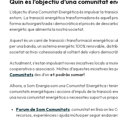
Quin és l’objectiu d’una comunitat e
L’objectiu d’una Comunitat Energètica és impulsar la transic
entorn. La transició energètica transformadora és aquell pro
forma autoorganitzada i democràtica el procés de descarbon
energètic que alimenta la nostra societat.
Aquest és un camí de transició i transformació energètica i al
per una banda, un sistema energètic 100% renovable, distribuï
societat activa i cohesionada al voltant dels valors democrà
Actualment, s’estan impulsant noves iniciatives locals a munic
cooperativa o associació. Moltes d’aquestes iniciatives les p
Comunitats
des d’on
et podràs sumar!
Alhora, a Som Energia som una Comunitat Energètica i teni
comunitats energètiques i accions d’impuls de la transició ener
una nova comunitat energètica o necessiteu suport us propo
Forum de Som Comunitats
: comunitat en línia on le
recursos, experiències i ajuda mútua per seguir endavant