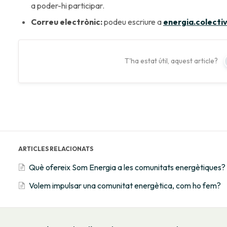
a poder-hi participar.
Correu electrònic:
podeu escriure a
energia.colect
T'ha estat útil, aquest article?
ARTICLES RELACIONATS
Què ofereix Som Energia a les comunitats energètiques?
Volem impulsar una comunitat energètica, com ho fem?