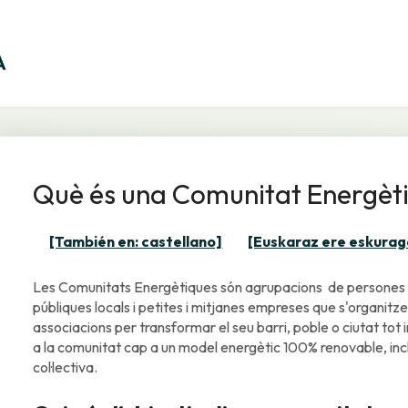
Què és una Comunitat Energèt
[También en: castellano]
[Euskaraz ere eskurag
Les Comunitats Energètiques són agrupacions de persones pa
públiques locals i petites i mitjanes empreses que s'organit
associacions per transformar el seu barri, poble o ciutat tot 
a la comunitat cap a un model energètic 100% renovable, incl
col·lectiva.