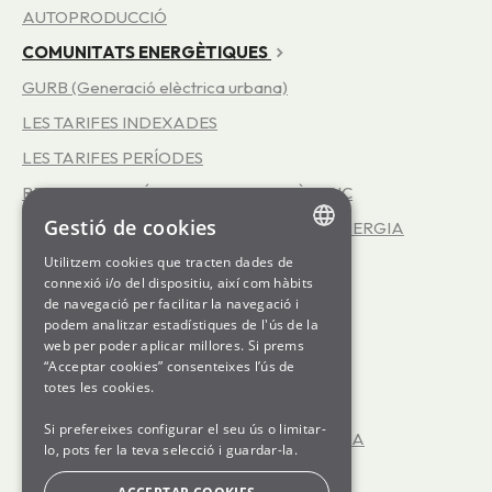
AUTOPRODUCCIÓ
COMUNITATS ENERGÈTIQUES
GURB (Generació elèctrica urbana)
LES TARIFES INDEXADES
LES TARIFES PERÍODES
REPRESENTACIÓ EN EL MERCAT ELÈCTRIC
Gestió de cookies
EFICIÈNCIA ENERGÈTICA - SERVEI INFOENERGIA
LA COOPERATIVA SOM ENERGIA
Utilitzem cookies que tracten dades de
ENGLISH
connexió i/o del dispositiu, així com hàbits
LES TARIFES 3.0TD
de navegació per facilitar la navegació i
SPANISH
podem analitzar estadístiques de l'ús de la
LES TARIFES D'ALTA TENSIÓ
web per poder aplicar millores. Si prems
GL
“Acceptar cookies” consenteixes l’ús de
GENERATION kWh
BASQUE
totes les cookies.
JA TINC LA LLUM CONTRACTADA
Si prefereixes configurar el seu ús o limitar-
ENCARA NO TINC LA LLUM CONTRACTADA
lo, pots fer la teva selecció i guardar-la.
OFICINA VIRTUAL