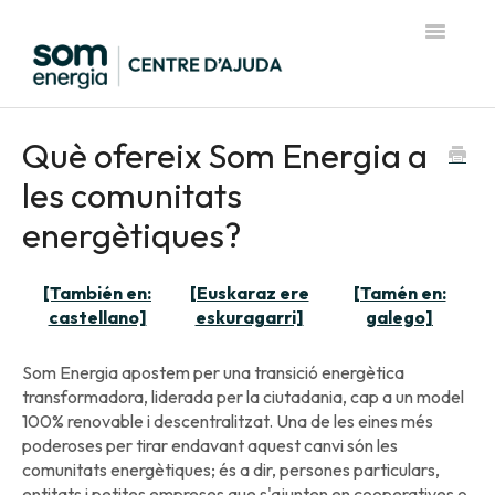
Toggle
Navigatio
Pàgina d'inici del Centre d'Ajuda
Què ofereix Som Energia a
les comunitats
energètiques?
[También en:
[Euskaraz ere
[Tamén en:
castellano]
eskuragarri]
galego]
Som Energia apostem per una transició energètica
transformadora, liderada per la ciutadania, cap a un model
100% renovable i descentralitzat. Una de les eines més
poderoses per tirar endavant aquest canvi són les
comunitats energètiques; és a dir, persones particulars,
entitats i petites empreses que s'ajunten en cooperatives o