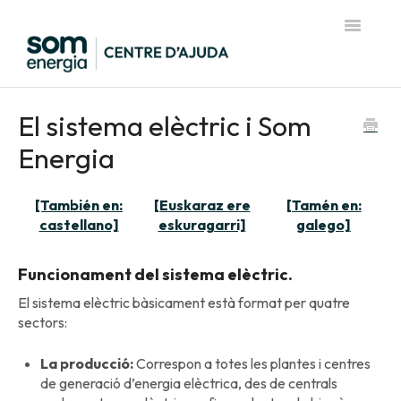
Toggle
Navigatio
Pàgina d'inici del Centre d'Ajuda
El sistema elèctric i Som
Energia
[También en:
[Euskaraz ere
[Tamén en:
castellano]
eskuragarri]
galego]
Funcionament del sistema elèctric.
El sistema elèctric bàsicament està format per quatre
sectors:
La producció:
Correspon a totes les plantes i centres
de generació d’energia elèctrica, des de centrals