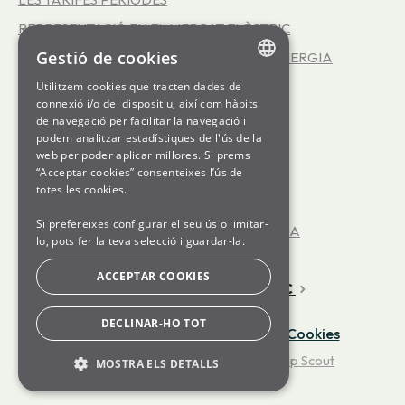
REPRESENTACIÓ EN EL MERCAT ELÈCTRIC
Gestió de cookies
EFICIÈNCIA ENERGÈTICA - SERVEI INFOENERGIA
LA COOPERATIVA SOM ENERGIA
Utilitzem cookies que tracten dades de
ENGLISH
connexió i/o del dispositiu, així com hàbits
LES TARIFES 3.0TD
de navegació per facilitar la navegació i
SPANISH
podem analitzar estadístiques de l'ús de la
LES TARIFES D'ALTA TENSIÓ
web per poder aplicar millores. Si prems
GL
“Acceptar cookies” consenteixes l’ús de
GENERATION kWh
BASQUE
totes les cookies.
JA TINC LA LLUM CONTRACTADA
Si prefereixes configurar el seu ús o limitar-
ENCARA NO TINC LA LLUM CONTRACTADA
lo, pots fer la teva selecció i guardar-la.
OFICINA VIRTUAL
ACCEPTAR COOKIES
FUNCIONAMENT DEL MERCAT ELÈCTRIC
DECLINAR-HO TOT
Avís Legal
·
Política de Privacitat
·
Cookies
©
Som Energia
2026.
Powered by
Help Scout
MOSTRA ELS DETALLS
BÀSIQUES