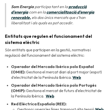
Som Energia
participa tant en la
producció
d'energia
com en la
comercialització d’energia
renovable,
els dos únics mercats que s’han
liberalitzat i als quals es pot accedir.
Entitats que regulen el funcionament del
sistema elèctric
Són entitats que participen en la gestió, normativa i
regulació del funcionament del sistema elèctric:
Operador del Mercado Ibérico polo Español
(OMIE):
Gestiona el mercat diari al port major (espot)
d’electricitat de la Península Ibèrica.
Web
Operador del Mercado Ibérico polo Portugés
(OMIP):
Gestiona el mercat de futurs d’electricitat de
la Península Ibèrica.
Web
Red Eléctrica Española (REE):
Gestiona i opera les línies transport alta tensió
Web