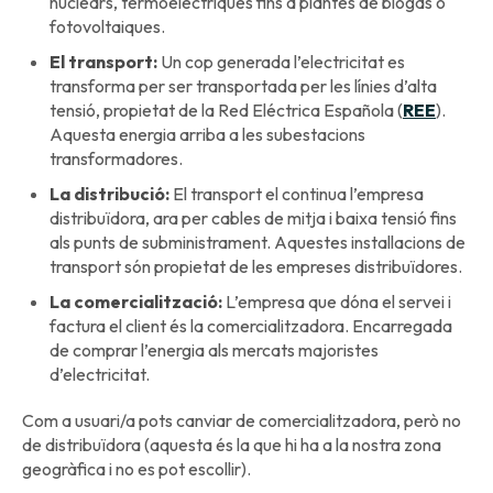
nuclears, termoelèctriques fins a plantes de biogàs o
fotovoltaiques.
El transport:
Un cop generada l’electricitat es
transforma per ser transportada per les línies d’alta
tensió, propietat de la Red Eléctrica Española (
REE
).
Aquesta energia arriba a les subestacions
transformadores.
La distribució:
El transport el continua l’empresa
distribuïdora, ara per cables de mitja i baixa tensió fins
als punts de subministrament. Aquestes installacions de
transport són propietat de les empreses distribuïdores.
La comercialització:
L’empresa que dóna el servei i
factura el client és la comercialitzadora. Encarregada
de comprar l’energia als mercats majoristes
d’electricitat.
Com a usuari/a pots canviar de comercialitzadora, però no
de distribuïdora (aquesta és la que hi ha a la nostra zona
geogràfica i no es pot escollir).