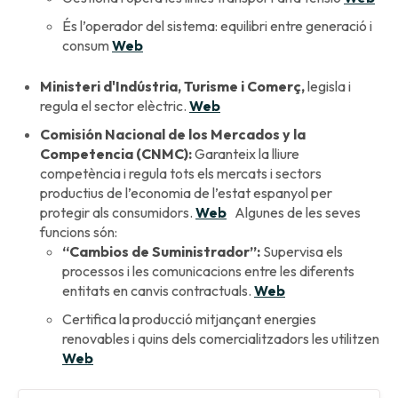
És l’operador del sistema: equilibri entre generació i
consum
Web
Ministeri d'Indústria, Turisme i Comerç,
legisla i
regula el sector elèctric.
Web
Comisión Nacional de los Mercados y la
Competencia (CNMC):
Garanteix la lliure
competència i regula tots els mercats i sectors
productius de l’economia de l’estat espanyol per
protegir als consumidors.
Web
Algunes de les seves
funcions són:
“Cambios de Suministrador”:
Supervisa els
processos i les comunicacions entre les diferents
entitats en canvis contractuals.
Web
Certifica la producció mitjançant energies
renovables i quins dels comercialitzadors les utilitzen
Web